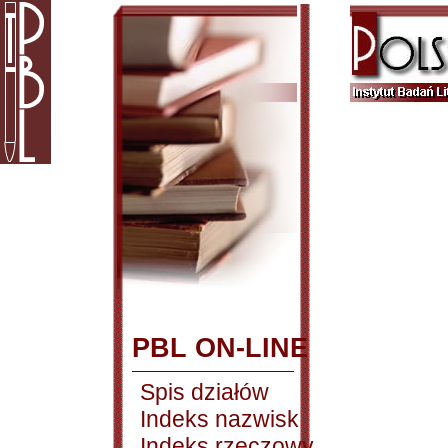
PBL ON-LINE
Spis działów
Indeks nazwisk
Indeks rzeczowy