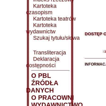
Kartoteka
czasopism
Kartoteka teatrów
Kartoteka
wydawnictw
DOSTĘP O
Szukaj tytułu/słowa
Transliteracja
|
S
Deklaracja
dostępności
INFORMACJ
O PBL
ŹRÓDŁA
DANYCH
O PRACOWNI
WYDAWNICTWO