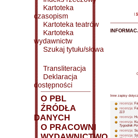
Kartoteka
czasopism
|
S
Kartoteka teatrów
INFORMACJ
Kartoteka
wydawnictw
Szukaj tytułu/słowa
Transliteracja
Deklaracja
dostępności
Inne zapisy dotyc
O PBL
recenzja:
Fa
ŹRÓDŁA
recenzja:
Fa
113
DANYCH
recenzja:
Hu
recenzja:
Ku
O PRACOWNI
Tygodnik Po
recenzja:
Su
WYDAWNICTWO
recenzja:
Sz