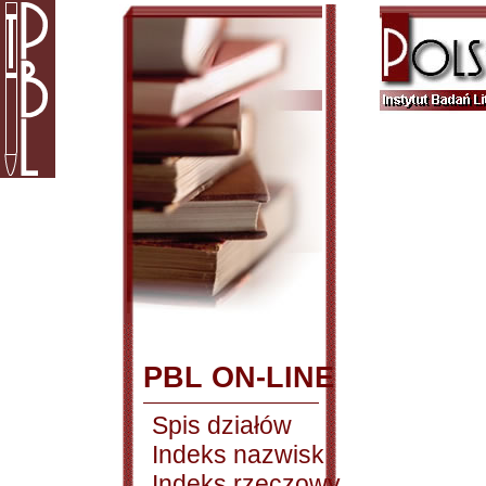
PBL ON-LINE
Spis działów
Indeks nazwisk
Indeks rzeczowy