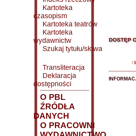
Kartoteka
czasopism
Kartoteka teatrów
Kartoteka
wydawnictw
DOSTĘP O
Szukaj tytułu/słowa
|
S
Transliteracja
Deklaracja
INFORMACJ
dostępności
O PBL
ŹRÓDŁA
DANYCH
O PRACOWNI
WYDAWNICTWO