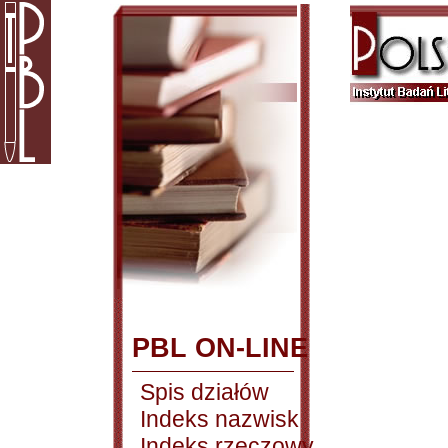
PBL ON-LINE
Spis działów
Indeks nazwisk
Indeks rzeczowy