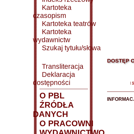
Kartoteka
czasopism
Kartoteka teatrów
Kartoteka
wydawnictw
Szukaj tytułu/słowa
DOSTĘP O
Transliteracja
Deklaracja
dostępności
|
S
O PBL
INFORMACJ
ŹRÓDŁA
DANYCH
O PRACOWNI
WYDAWNICTWO