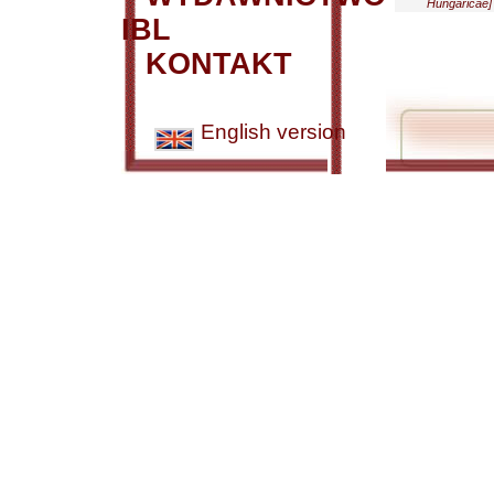
Hungaricae] 
IBL
KONTAKT
English version