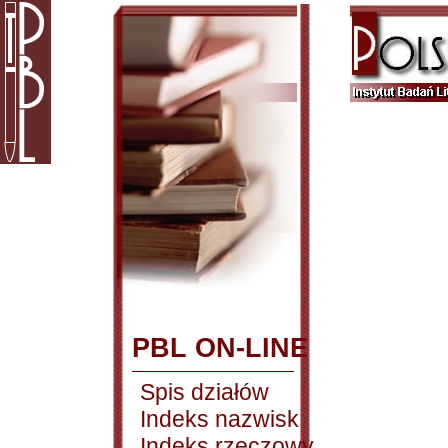
PBL ON-LINE
Spis działów
Indeks nazwisk
Indeks rzeczowy