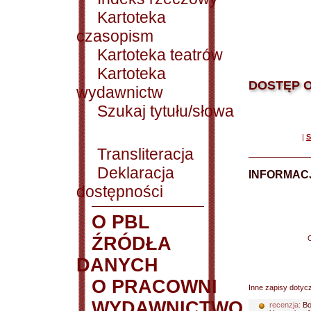
Kartoteka
czasopism
Kartoteka teatrów
Kartoteka
DOSTĘP O
wydawnictw
Szukaj tytułu/słowa
|
S
Transliteracja
Deklaracja
INFORMACJ
dostępności
O PBL
ŹRÓDŁA
DANYCH
O PRACOWNI
Inne zapisy dotyc
WYDAWNICTWO
recenzja:
Bo