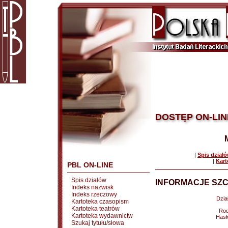
DOSTĘP ON-LIN
|
Spis dział
|
Kart
PBL ON-LINE
Spis działów
INFORMACJE SZC
Indeks nazwisk
Indeks rzeczowy
Dział
Kartoteka czasopism
Kartoteka teatrów
Rod
Kartoteka wydawnictw
Hasł
Szukaj tytułu/słowa