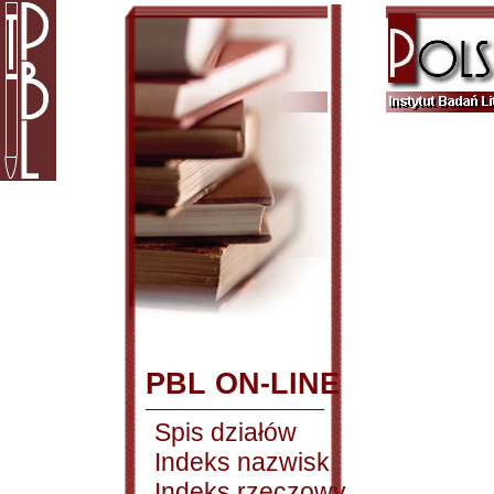
PBL ON-LINE
Spis działów
Indeks nazwisk
Indeks rzeczowy