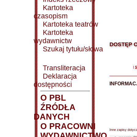
Kartoteka
czasopism
Kartoteka teatrów
Kartoteka
wydawnictw
DOSTĘP O
Szukaj tytułu/słowa
Transliteracja
|
S
Deklaracja
dostępności
INFORMACJ
O PBL
ŹRÓDŁA
DANYCH
O PRACOWNI
Inne zapisy dotyc
WYDAWNICTWO