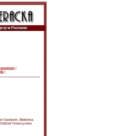
czasopism
|
ułu
|
e Opolskim, Biblioteka
 Oddział Towarzystwa