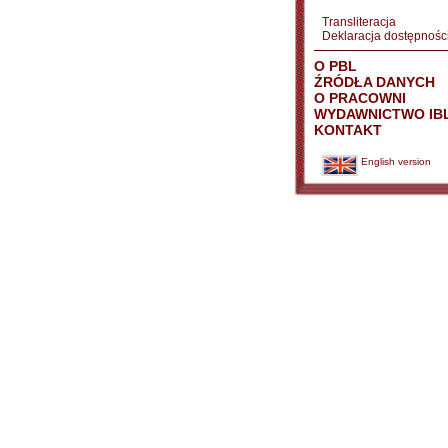
Transliteracja
Deklaracja dostępnośc
O PBL
ŹRÓDŁA DANYCH
O PRACOWNI
WYDAWNICTWO IB
KONTAKT
English version