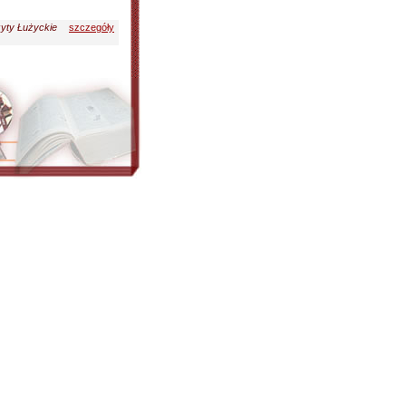
yty Łużyckie
szczegóły