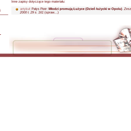
Inne zapisy dotyczące tego materiału:
artykuł:
Pałys Piotr:
Młodzi promują Łużyce (Dzień łużycki w Opolu)
.
Zesz
i
2000 t. 29 s. 161
(spraw....)
L