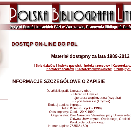
DOSTĘP ON-LINE DO PBL
Materiał dostępny za lata 1989-2012
|
Spis działów
|
Indeks nazwisk
|
Indeks rzeczowy
|
Kartoteka 
|
Kartoteka teatrów
|
Kartoteka wydawnictw
|
Szukaj tyt
INFORMACJE SZCZEGÓŁOWE O ZAPISIE
Dział bibliografii:
Literatury obce
- Literatura łużycka
- Literatura współczesna (łużycka)
- Życie literackie (łużycka)
Rodzaj zapisu:
impreza.
Tytuł:
Dzień Łużycki (1999)
Opis imprezy:
Opole, 20 X 1999
Organizator:
Koło Naukowe Slawistów przy Uniwersyteci
Główna Uniwersytetu Opolskiego, Opolski
Polsko-Serbołużyckiego
Numer zapisu:
738535 (BD)