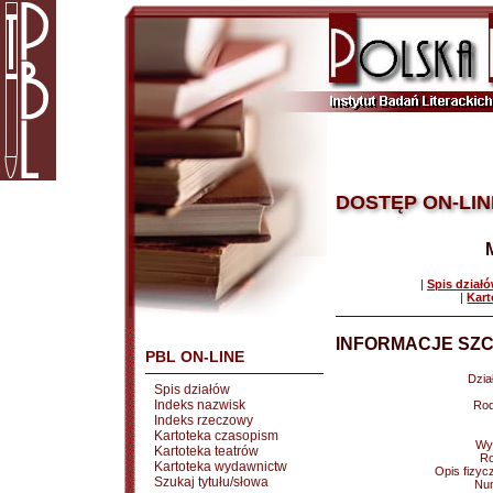
DOSTĘP ON-LIN
|
Spis dział
|
Kart
INFORMACJE SZC
PBL ON-LINE
Dział
Spis działów
Indeks nazwisk
Rod
Indeks rzeczowy
Kartoteka czasopism
Wy
Kartoteka teatrów
Ro
Kartoteka wydawnictw
Opis fizyc
Szukaj tytułu/słowa
Nu