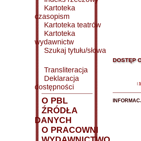
Kartoteka
czasopism
Kartoteka teatrów
Kartoteka
wydawnictw
Szukaj tytułu/słowa
DOSTĘP O
Transliteracja
Deklaracja
|
S
dostępności
O PBL
INFORMACJ
ŹRÓDŁA
DANYCH
O PRACOWNI
WYDAWNICTWO