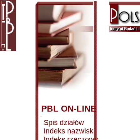
PBL ON-LINE
Spis działów
Indeks nazwisk
Indeks rzeczowy