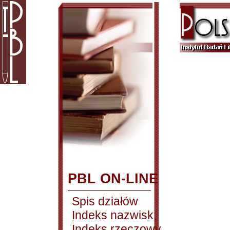
PBL ON-LINE
Spis działów
Indeks nazwisk
Indeks rzeczowy