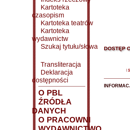
Kartoteka
czasopism
Kartoteka teatrów
Kartoteka
wydawnictw
Szukaj tytułu/słowa
DOSTĘP O
Transliteracja
|
S
Deklaracja
dostępności
INFORMACJ
O PBL
ŹRÓDŁA
DANYCH
O PRACOWNI
WYDAWNICTWO