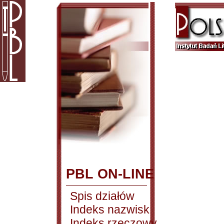
PBL ON-LINE
Spis działów
Indeks nazwisk
Indeks rzeczowy