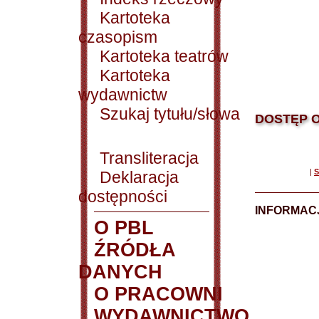
Kartoteka
czasopism
Kartoteka teatrów
Kartoteka
wydawnictw
Szukaj tytułu/słowa
DOSTĘP O
Transliteracja
|
S
Deklaracja
dostępności
INFORMACJ
O PBL
ŹRÓDŁA
DANYCH
O PRACOWNI
WYDAWNICTWO