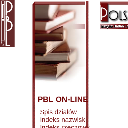
PBL ON-LINE
Spis działów
Indeks nazwisk
Indeks rzeczowy