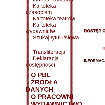
Kartoteka
czasopism
Kartoteka teatrów
Kartoteka
wydawnictw
DOSTĘP O
Szukaj tytułu/słowa
|
S
Transliteracja
Deklaracja
INFORMACJ
dostępności
O PBL
ŹRÓDŁA
DANYCH
O PRACOWNI
WYDAWNICTWO