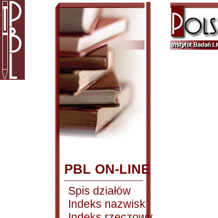
PBL ON-LINE
Spis działów
Indeks nazwisk
Indeks rzeczowy