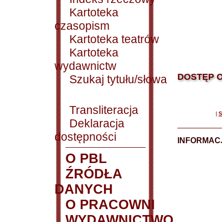
Kartoteka
czasopism
Kartoteka teatrów
Kartoteka
wydawnictw
DOSTĘP O
Szukaj tytułu/słowa
Transliteracja
|
S
Deklaracja
dostępności
INFORMACJ
O PBL
ŹRÓDŁA
DANYCH
O PRACOWNI
WYDAWNICTWO