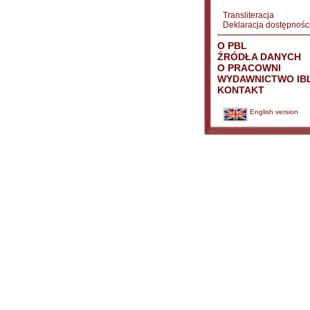
Transliteracja
Deklaracja dostępnośc
O PBL
ŹRÓDŁA DANYCH
O PRACOWNI
WYDAWNICTWO IB
KONTAKT
English version