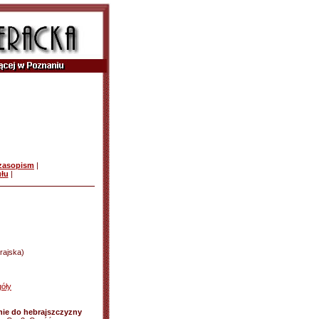
czasopism
|
ułu
|
rajska)
óły
ie do hebrajszczyzny