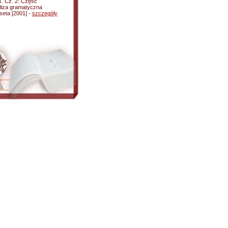
s. Cz. 2: Część
aliza gramatyczna
seta [2001] -
szczegóły