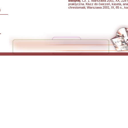
biblijnej
, Cz. 1. Warszawa 2001, XX, 228 
praktyczna. Klucz do ćwiczeń, kaseta, an
chrestomatii, Warszawa 2001, IX, 85 s., ka
i
L