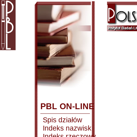
PBL ON-LINE
Spis działów
Indeks nazwisk
Indeks rzeczowy