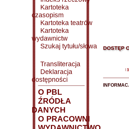
Kartoteka
czasopism
Kartoteka teatrów
Kartoteka
wydawnictw
Szukaj tytułu/słowa
DOSTĘP O
Transliteracja
|
S
Deklaracja
dostępności
INFORMACJ
O PBL
ŹRÓDŁA
DANYCH
O PRACOWNI
WYDAWNICTWO