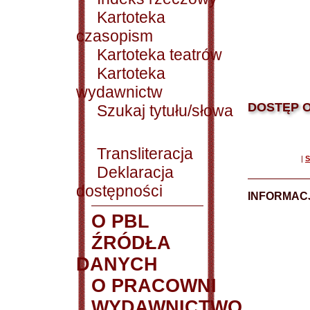
Kartoteka
czasopism
Kartoteka teatrów
Kartoteka
wydawnictw
DOSTĘP O
Szukaj tytułu/słowa
Transliteracja
|
S
Deklaracja
dostępności
INFORMACJ
O PBL
ŹRÓDŁA
DANYCH
O PRACOWNI
WYDAWNICTWO