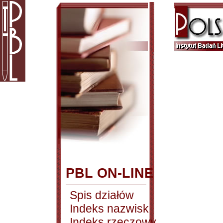
PBL ON-LINE
Spis działów
Indeks nazwisk
Indeks rzeczowy