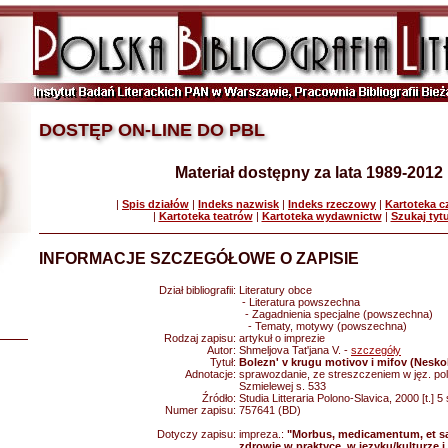
DOSTĘP ON-LINE DO PBL
Materiał dostępny za lata 1989-2012
|
Spis działów
|
Indeks nazwisk
|
Indeks rzeczowy
|
Kartoteka 
|
Kartoteka teatrów
|
Kartoteka wydawnictw
|
Szukaj tyt
INFORMACJE SZCZEGÓŁOWE O ZAPISIE
Dział bibliografii:
Literatury obce
- Literatura powszechna
- Zagadnienia specjalne (powszechna)
- Tematy, motywy (powszechna)
Rodzaj zapisu:
artykuł o imprezie
Autor:
Shmeljova Tat'jana V. -
szczegóły
Tytuł:
Bolezn' v krugu motivov i mifov (Neskol
Adnotacje:
sprawozdanie, ze streszczeniem w jęz. pols
Szmielewej s. 533
Źródło:
Studia Litteraria Polono-Slavica, 2000 [t.] 5
Numer zapisu:
757641 (BD)
Dotyczy zapisu:
impreza.:
"Morbus, medicamentum, et sa
zdrowie w praktyce, w języku/kulturze i 