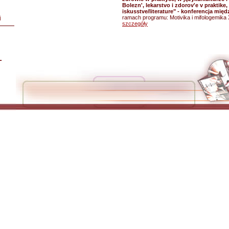
Bolezn', lekarstvo i zdorov'e v praktike, 
iskusstve/literature" - konferencja mi
ramach programu: Motivika i mifologemika 
i
szczegóły
L