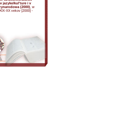
v jazyke/kul'ture i v
ędzynarodowa (2000)
, w
XIX-XX vekov [2000] -