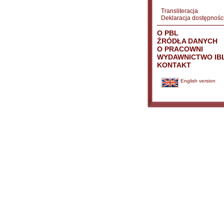
Transliteracja
Deklaracja dostępnośc
O PBL
ŹRÓDŁA DANYCH
O PRACOWNI
WYDAWNICTWO IB
KONTAKT
English version