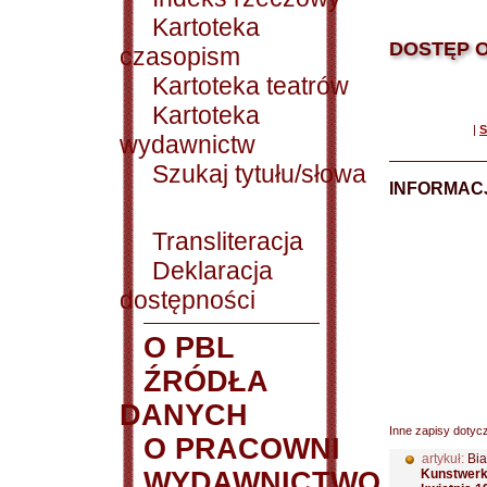
Kartoteka
DOSTĘP O
czasopism
Kartoteka teatrów
Kartoteka
|
S
wydawnictw
Szukaj tytułu/słowa
INFORMACJ
Transliteracja
Deklaracja
dostępności
O PBL
ŹRÓDŁA
DANYCH
Inne zapisy dotyc
O PRACOWNI
artykuł:
Bia
WYDAWNICTWO
Kunstwerk"