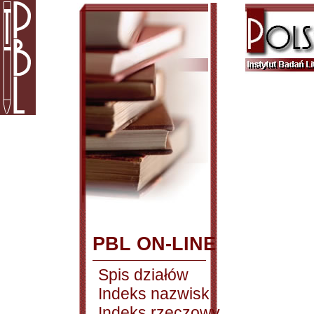
PBL ON-LINE
Spis działów
Indeks nazwisk
Indeks rzeczowy