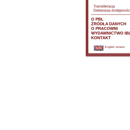
Transliteracja
Deklaracja dostępnośc
O PBL
ŹRÓDŁA DANYCH
O PRACOWNI
WYDAWNICTWO IB
KONTAKT
English version