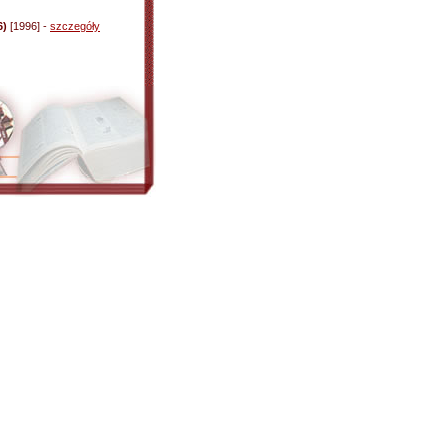
6)
[1996] -
szczegóły