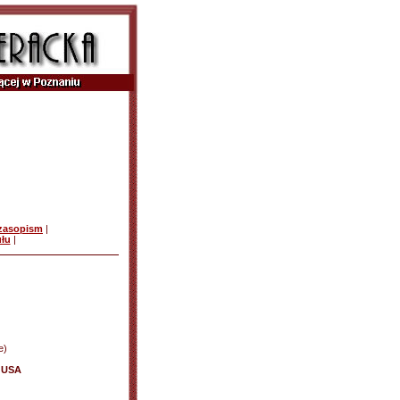
czasopism
|
ułu
|
e)
w USA