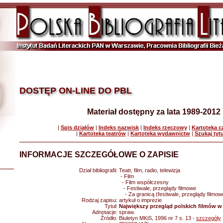
DOSTĘP ON-LINE DO PBL
Materiał dostępny za lata 1989-2012
|
Spis działów
|
Indeks nazwisk
|
Indeks rzeczowy
|
Kartoteka 
|
Kartoteka teatrów
|
Kartoteka wydawnictw
|
Szukaj tyt
INFORMACJE SZCZEGÓŁOWE O ZAPISIE
Dział bibliografii:
Teatr, film, radio, telewizja
- Film
- Film współczesny
- Festiwale, przeglądy filmowe
- Za granicą (festiwale, przeglądy filmow
Rodzaj zapisu:
artykuł o imprezie
Tytuł:
Największy przegląd polskich filmów 
Adnotacje:
spraw.
Źródło:
Biuletyn MKiS, 1996 nr 7 s. 13 -
szczegóły