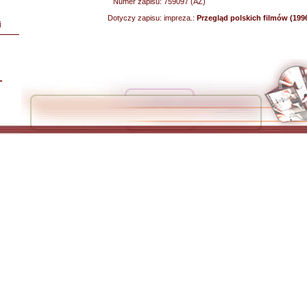
Numer zapisu:
759097 (AZ)
Dotyczy zapisu:
impreza.:
Przegląd polskich filmów (199
i
L