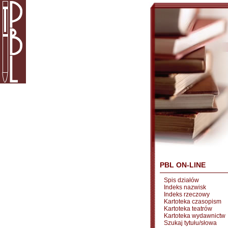
PBL ON-LINE
Spis działów
Indeks nazwisk
Indeks rzeczowy
Kartoteka czasopism
Kartoteka teatrów
Kartoteka wydawnictw
Szukaj tytułu/słowa