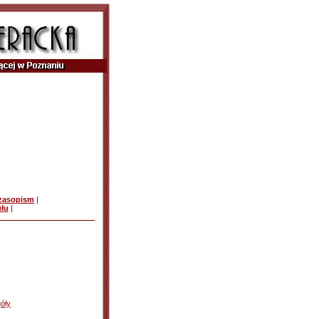
czasopism
|
ułu
|
óły