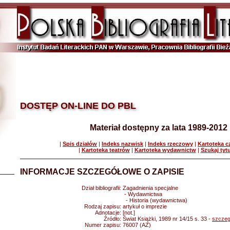
DOSTĘP ON-LINE DO PBL
Materiał dostępny za lata 1989-2012
|
Spis działów
|
Indeks nazwisk
|
Indeks rzeczowy
|
Kartoteka 
|
Kartoteka teatrów
|
Kartoteka wydawnictw
|
Szukaj tyt
INFORMACJE SZCZEGÓŁOWE O ZAPISIE
Dział bibliografii:
Zagadnienia specjalne
- Wydawnictwa
- Historia (wydawnictwa)
Rodzaj zapisu:
artykuł o imprezie
Adnotacje:
[not.]
Źródło:
Świat Książki, 1989 nr 14/15 s. 33 -
szczeg
Numer zapisu:
76007 (AZ)