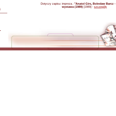
Dotyczy zapisu:
impreza.:
"Anatol Girs, Bolesław Barcz - 
wystawa (1989)
[1989] -
szczegóły
i
L