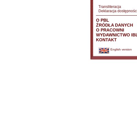
Transliteracja
Deklaracja dostępnośc
O PBL
ŹRÓDŁA DANYCH
O PRACOWNI
WYDAWNICTWO IB
KONTAKT
English version