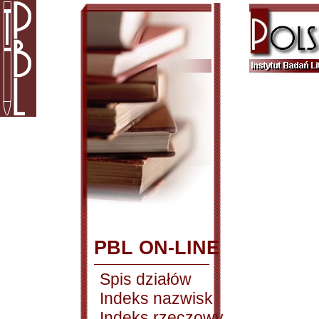
PBL ON-LINE
Spis działów
Indeks nazwisk
Indeks rzeczowy