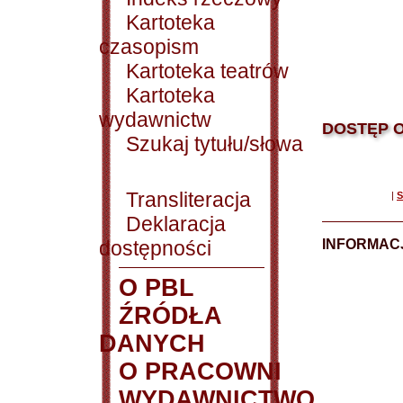
Kartoteka
czasopism
Kartoteka teatrów
Kartoteka
wydawnictw
DOSTĘP O
Szukaj tytułu/słowa
Transliteracja
|
S
Deklaracja
dostępności
INFORMACJ
O PBL
ŹRÓDŁA
DANYCH
O PRACOWNI
WYDAWNICTWO