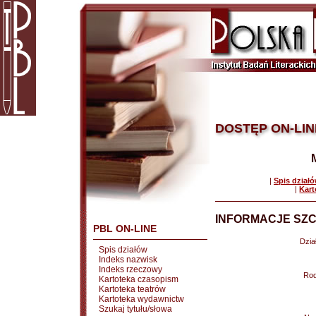
DOSTĘP ON-LIN
|
Spis dział
|
Kart
INFORMACJE SZC
PBL ON-LINE
Dział
Spis działów
Indeks nazwisk
Indeks rzeczowy
Rod
Kartoteka czasopism
Kartoteka teatrów
Kartoteka wydawnictw
Szukaj tytułu/słowa