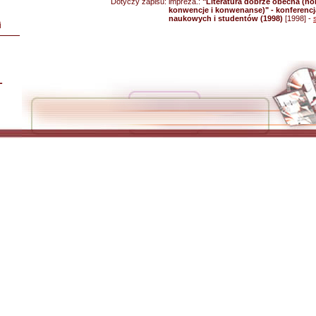
Dotyczy zapisu:
impreza.:
"Literatura dobrze obecna (no
konwencje i konwenanse)" - konferenc
naukowych i studentów (1998)
[1998] -
i
L