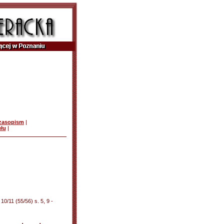
czasopism
|
ułu
|
0/11 (55/56) s. 5, 9 -