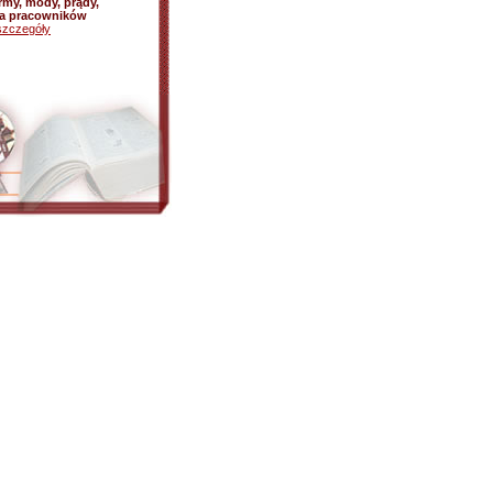
rmy, mody, prądy,
ja pracowników
szczegóły