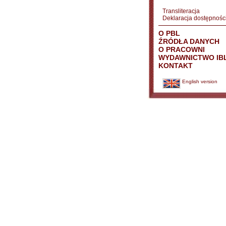
Transliteracja
Deklaracja dostępnośc
O PBL
ŹRÓDŁA DANYCH
O PRACOWNI
WYDAWNICTWO IB
KONTAKT
English version