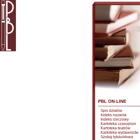
PBL ON-LINE
Spis działów
Indeks nazwisk
Indeks rzeczowy
Kartoteka czasopism
Kartoteka teatrów
Kartoteka wydawnictw
Szukaj tytułu/słowa