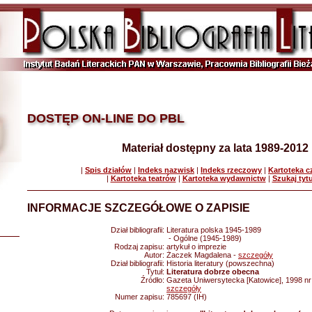
DOSTĘP ON-LINE DO PBL
Materiał dostępny za lata 1989-2012
|
Spis działów
|
Indeks nazwisk
|
Indeks rzeczowy
|
Kartoteka 
|
Kartoteka teatrów
|
Kartoteka wydawnictw
|
Szukaj tyt
INFORMACJE SZCZEGÓŁOWE O ZAPISIE
Dział bibliografii:
Literatura polska 1945-1989
- Ogólne (1945-1989)
Rodzaj zapisu:
artykuł o imprezie
Autor:
Żaczek Magdalena -
szczegóły
Dział bibliografii:
Historia literatury (powszechna)
Tytuł:
Literatura dobrze obecna
Źródło:
Gazeta Uniwersytecka [Katowice], 1998 nr 1
szczegóły
Numer zapisu:
785697 (IH)