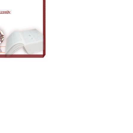
czegóły