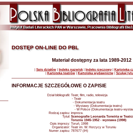
DOSTĘP ON-LINE DO PBL
Materiał dostępny za lata 1989-2012
|
Spis działów
|
Indeks nazwisk
|
Indeks rzeczowy
|
Kartoteka 
|
Kartoteka teatrów
|
Kartoteka wydawnictw
|
Szukaj tyt
INFORMACJE SZCZEGÓŁOWE O ZAPISIE
Dział bibliografii:
Teatr, film, radio, telewizja
- Teatr
- Dokumentacja teatru
- Wystawy (Dokumentacja teatru)
- W Polsce (Dokumentacja teatru-wysta
Rodzaj zapisu:
impreza.
Tytuł:
Scenografie Leonarda Torwirta w Teatr
Toruniu 1945-1952 - wystawa (1998)
Opis imprezy:
Toruń, 1998
Organizator:
Teatr im. W. Horzycy w Toruniu
Numer zapisu:
787677 (IH)