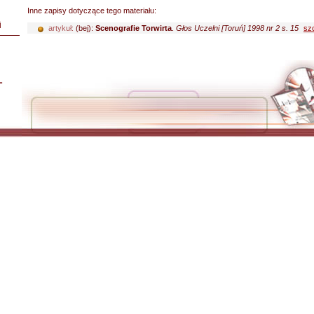
Inne zapisy dotyczące tego materiału:
i
artykuł:
(bej):
Scenografie Torwirta
.
Głos Uczelni [Toruń] 1998 nr 2 s. 15
sz
L