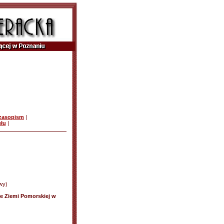
czasopism
|
ułu
|
wy)
ze Ziemi Pomorskiej w