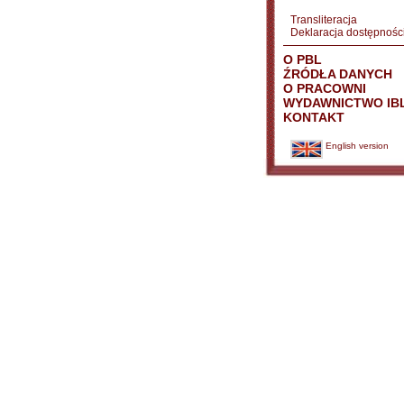
Transliteracja
Deklaracja dostępnośc
O PBL
ŹRÓDŁA DANYCH
O PRACOWNI
WYDAWNICTWO IB
KONTAKT
English version