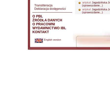
artykuł:
Jagodzińska J
Transliteracja
(sprawozdanie...)
Deklaracja dostępności
artykuł:
Jagodzińska J
(sprawozdanie...)
O PBL
ŹRÓDŁA DANYCH
O PRACOWNI
WYDAWNICTWO IBL
KONTAKT
English version