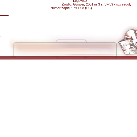
Legowicz
Źródło:
Guliwer, 2001 nr 3 s. 37-39 -
szczegóły
Numer zapisu:
790898 (PC)
i
L