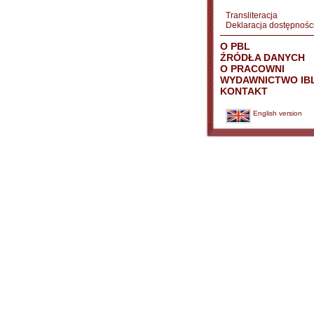
Transliteracja
Deklaracja dostępnośc
O PBL
ŹRÓDŁA DANYCH
O PRACOWNI
WYDAWNICTWO IB
KONTAKT
English version