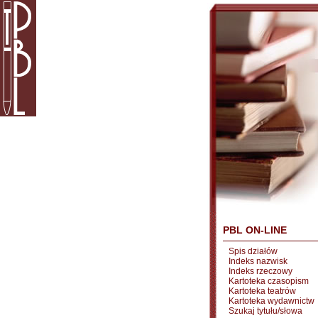
PBL ON-LINE
Spis działów
Indeks nazwisk
Indeks rzeczowy
Kartoteka czasopism
Kartoteka teatrów
Kartoteka wydawnictw
Szukaj tytułu/słowa