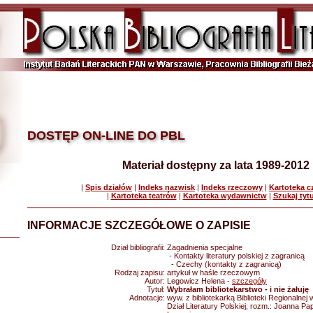
DOSTĘP ON-LINE DO PBL
Materiał dostępny za lata 1989-2012
|
Spis działów
|
Indeks nazwisk
|
Indeks rzeczowy
|
Kartoteka 
|
Kartoteka teatrów
|
Kartoteka wydawnictw
|
Szukaj tyt
INFORMACJE SZCZEGÓŁOWE O ZAPISIE
Dział bibliografii:
Zagadnienia specjalne
- Kontakty literatury polskiej z zagranicą
- Czechy (kontakty z zagranicą)
Rodzaj zapisu:
artykuł w haśle rzeczowym
Autor:
Legowicz Helena -
szczegóły
Tytuł:
Wybrałam bibliotekarstwo - i nie żałuję
Adnotacje:
wyw. z bibliotekarką Biblioteki Regionalne
Dział Literatury Polskiej; rozm.: Joanna Pa