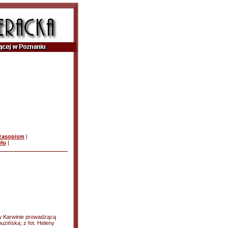
czasopism
|
ułu
|
j w Karwinie prowadzącą
puzińska; z fot. Heleny