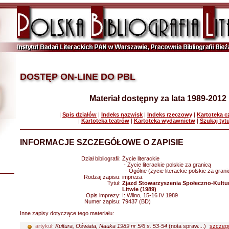
DOSTĘP ON-LINE DO PBL
Materiał dostępny za lata 1989-2012
|
Spis działów
|
Indeks nazwisk
|
Indeks rzeczowy
|
Kartoteka 
|
Kartoteka teatrów
|
Kartoteka wydawnictw
|
Szukaj tyt
INFORMACJE SZCZEGÓŁOWE O ZAPISIE
Dział bibliografii:
Życie literackie
- Życie literackie polskie za granicą
- Ogólne (życie literackie polskie za grani
Rodzaj zapisu:
impreza.
Tytuł:
Zjazd Stowarzyszenia Społeczno-Kultu
Litwie (1989)
Opis imprezy:
I: Wilno, 15-16 IV 1989
Numer zapisu:
79437 (BD)
Inne zapisy dotyczące tego materiału:
artykuł:
Kultura, Oświata, Nauka 1989 nr 5/6 s. 53-54
(nota spraw....)
szczeg