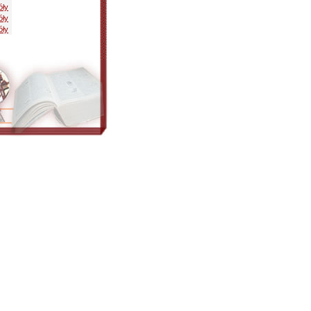
óły
óły
óły