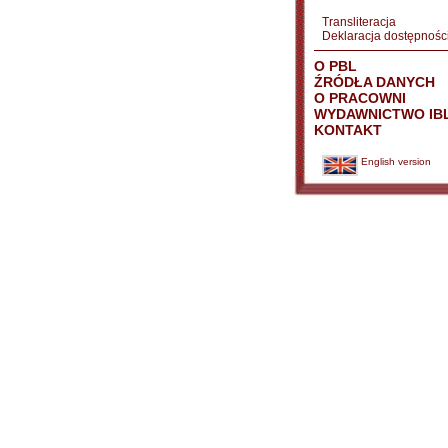
Transliteracja
Deklaracja dostępnośc
O PBL
ŹRÓDŁA DANYCH
O PRACOWNI
WYDAWNICTWO IB
KONTAKT
English version