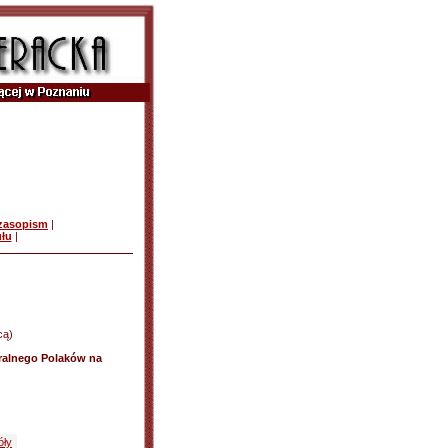
czasopism
|
ułu
|
cą)
ralnego Polaków na
óły