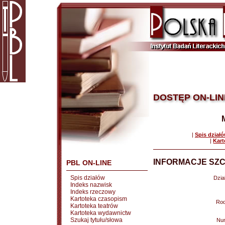
DOSTĘP ON-LIN
|
Spis dział
|
Kart
INFORMACJE SZC
PBL ON-LINE
Spis działów
Dział
Indeks nazwisk
Indeks rzeczowy
Kartoteka czasopism
Rod
Kartoteka teatrów
Kartoteka wydawnictw
Szukaj tytułu/słowa
Nu