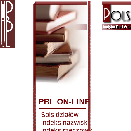
PBL ON-LINE
Spis działów
Indeks nazwisk
Indeks rzeczowy