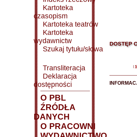
Kartoteka
czasopism
Kartoteka teatrów
Kartoteka
wydawnictw
DOSTĘP O
Szukaj tytułu/słowa
Transliteracja
|
S
Deklaracja
dostępności
INFORMACJ
O PBL
ŹRÓDŁA
DANYCH
O PRACOWNI
WYDAWNICTWO