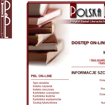
DOSTĘP ON-LIN
|
Spis dział
|
Kart
INFORMACJE SZC
PBL ON-LINE
Dział
Spis działów
Indeks nazwisk
Rod
Indeks rzeczowy
Kartoteka czasopism
Dział
Kartoteka teatrów
Kartoteka wydawnictw
Szukaj tytułu/słowa
Nu