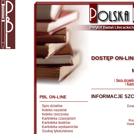
DOSTĘP ON-LIN
|
Spis dział
|
Kart
INFORMACJE SZC
PBL ON-LINE
Spis działów
Dział
Indeks nazwisk
Indeks rzeczowy
Kartoteka czasopism
Rod
Kartoteka teatrów
Hasł
Kartoteka wydawnictw
Szukaj tytułu/słowa