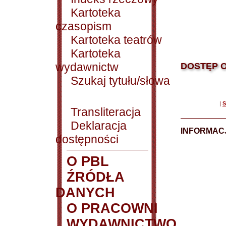
Kartoteka
czasopism
Kartoteka teatrów
Kartoteka
wydawnictw
DOSTĘP O
Szukaj tytułu/słowa
|
S
Transliteracja
Deklaracja
INFORMACJ
dostępności
O PBL
ŹRÓDŁA
DANYCH
O PRACOWNI
WYDAWNICTWO