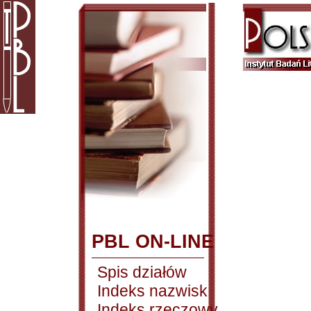
PBL ON-LINE
Spis działów
Indeks nazwisk
Indeks rzeczowy