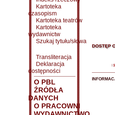
Kartoteka
czasopism
Kartoteka teatrów
Kartoteka
wydawnictw
Szukaj tytułu/słowa
DOSTĘP O
Transliteracja
Deklaracja
|
S
dostępności
INFORMACJ
O PBL
ŹRÓDŁA
DANYCH
O PRACOWNI
WYDAWNICTWO