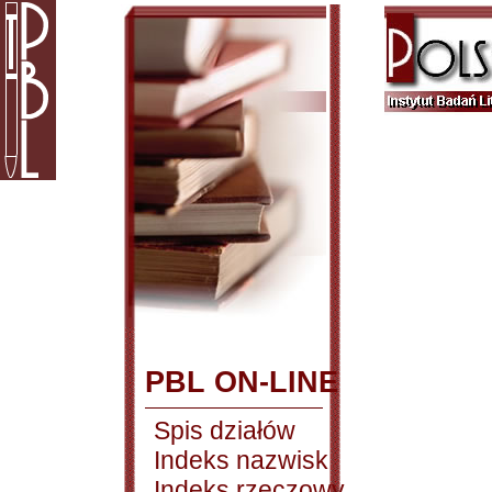
PBL ON-LINE
Spis działów
Indeks nazwisk
Indeks rzeczowy