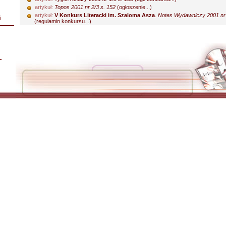
artykuł:
Topos 2001 nr 2/3 s. 152
(ogłoszenie...)
artykuł:
V Konkurs Literacki im. Szaloma Asza
.
Notes Wydawniczy 2001 nr 
i
(regulamin konkursu...)
L