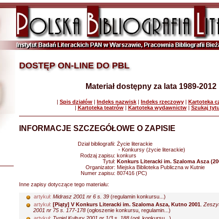
DOSTĘP ON-LINE DO PBL
Materiał dostępny za lata 1989-2012
|
Spis działów
|
Indeks nazwisk
|
Indeks rzeczowy
|
Kartoteka 
|
Kartoteka teatrów
|
Kartoteka wydawnictw
|
Szukaj tyt
INFORMACJE SZCZEGÓŁOWE O ZAPISIE
Dział bibliografii:
Życie literackie
- Konkursy (życie literackie)
Rodzaj zapisu:
konkurs
Tytuł:
Konkurs Literacki im. Szaloma Asza (20
Organizator:
Miejska Biblioteka Publiczna w Kutnie
Numer zapisu:
807416 (PC)
Inne zapisy dotyczące tego materiału:
artykuł:
Midrasz 2001 nr 6 s. 39
(regulamin konkursu...)
artykuł:
[Piąty] V Konkurs Literacki im. Szaloma Asza, Kutno 2001
.
Zeszyt
2001 nr 75 s. 177-178
(ogłoszenie konkursu, regulamin...)
artykuł:
Tygiel Kultury 2001 nr 1/3 s. 188
(ogł. konkursu...)