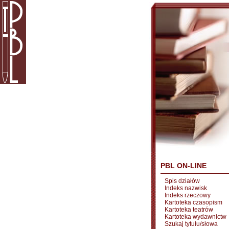
PBL ON-LINE
Spis działów
Indeks nazwisk
Indeks rzeczowy
Kartoteka czasopism
Kartoteka teatrów
Kartoteka wydawnictw
Szukaj tytułu/słowa