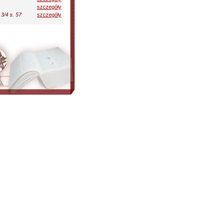
szczegóły
3/4 s. 57
szczegóły