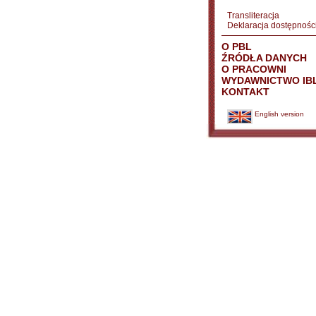
Transliteracja
Deklaracja dostępnośc
O PBL
ŹRÓDŁA DANYCH
O PRACOWNI
WYDAWNICTWO IB
KONTAKT
English version