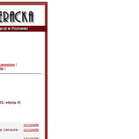
czasopism
|
ułu
|
01; edycja V)
szczegóły
y Literackie
szczegóły
szczegóły