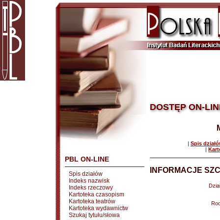
DOSTĘP ON-LIN
|
Spis dział
|
Kart
PBL ON-LINE
INFORMACJE SZC
Spis działów
Indeks nazwisk
Dział
Indeks rzeczowy
Kartoteka czasopism
Kartoteka teatrów
Rod
Kartoteka wydawnictw
Szukaj tytułu/słowa