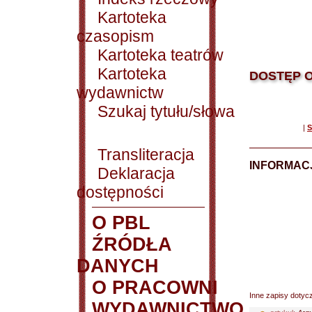
Kartoteka
czasopism
Kartoteka teatrów
Kartoteka
DOSTĘP O
wydawnictw
Szukaj tytułu/słowa
|
S
Transliteracja
INFORMACJ
Deklaracja
dostępności
O PBL
ŹRÓDŁA
DANYCH
O PRACOWNI
Inne zapisy dotyc
WYDAWNICTWO