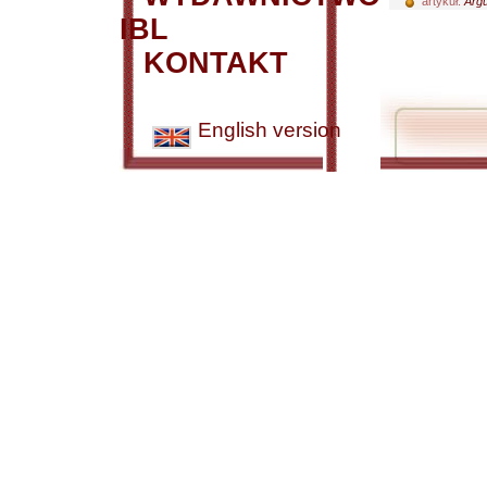
artykuł:
Argu
IBL
KONTAKT
English version