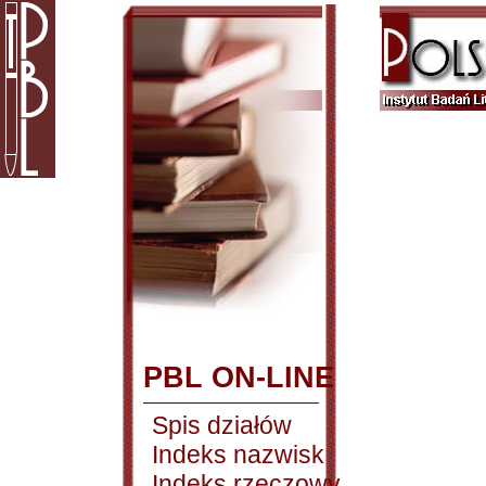
PBL ON-LINE
Spis działów
Indeks nazwisk
Indeks rzeczowy