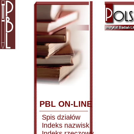
PBL ON-LINE
Spis działów
Indeks nazwisk
Indeks rzeczowy