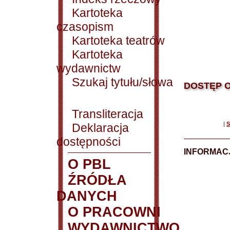
Kartoteka
czasopism
Kartoteka teatrów
Kartoteka
wydawnictw
Szukaj tytułu/słowa
DOSTĘP O
Transliteracja
|
S
Deklaracja
dostępności
INFORMACJ
O PBL
ŹRÓDŁA
DANYCH
O PRACOWNI
WYDAWNICTWO