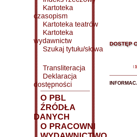
Kartoteka
czasopism
Kartoteka teatrów
Kartoteka
wydawnictw
DOSTĘP O
Szukaj tytułu/słowa
Transliteracja
|
S
Deklaracja
dostępności
INFORMACJ
O PBL
ŹRÓDŁA
DANYCH
O PRACOWNI
WYDAWNICTWO