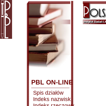
PBL ON-LINE
Spis działów
Indeks nazwisk
Indeks rzeczowy