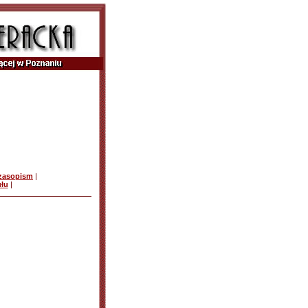
czasopism
|
ułu
|