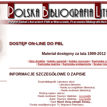
DOSTĘP ON-LINE DO PBL
Materiał dostępny za lata 1989-2012
|
Spis działów
|
Indeks nazwisk
|
Indeks rzeczowy
|
Kartoteka 
|
Kartoteka teatrów
|
Kartoteka wydawnictw
|
Szukaj tyt
INFORMACJE SZCZEGÓŁOWE O ZAPISIE
Dział bibliografii:
Literatury obce
- Literatura litewska
- Hasła szczegółowe (litewska)
- Hasła osobowe (litewska)
Rodzaj zapisu:
wiersz
Hasło osobowe:
Daunys Vaidotas -
szczegóły
Autor:
Daunys Vaidotas -
szczegóły
Tytuł:
Niech lśnią odległe światy...
Osoby współtworzące:
Tł. Wojciech Piotrowicz