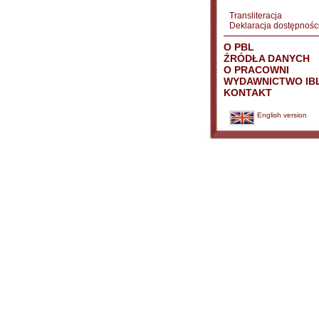
Transliteracja
Deklaracja dostępnośc
O PBL
ŹRÓDŁA DANYCH
O PRACOWNI
WYDAWNICTWO IB
KONTAKT
English version