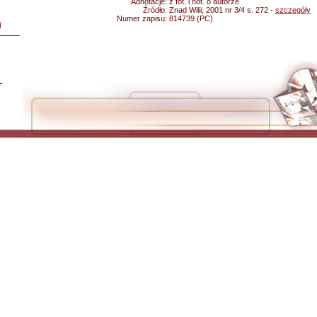
Adnotacje:
z fot. i not. o autorze
Źródło:
Znad Wilii, 2001 nr 3/4 s. 272 -
szczegóły
Numer zapisu:
814739 (PC)
i
L