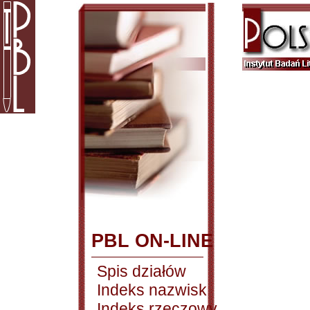
PBL ON-LINE
Spis działów
Indeks nazwisk
Indeks rzeczowy