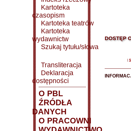
Kartoteka
czasopism
Kartoteka teatrów
Kartoteka
wydawnictw
DOSTĘP O
Szukaj tytułu/słowa
|
S
Transliteracja
Deklaracja
INFORMACJ
dostępności
O PBL
ŹRÓDŁA
DANYCH
O PRACOWNI
WYDAWNICTWO