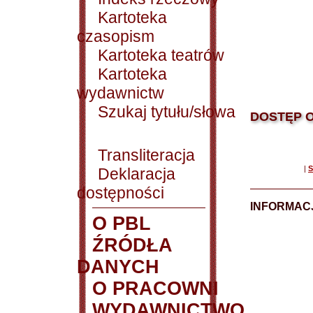
Kartoteka
czasopism
Kartoteka teatrów
Kartoteka
wydawnictw
Szukaj tytułu/słowa
DOSTĘP O
Transliteracja
|
S
Deklaracja
dostępności
INFORMACJ
O PBL
ŹRÓDŁA
DANYCH
O PRACOWNI
WYDAWNICTWO