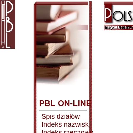
PBL ON-LINE
Spis działów
Indeks nazwisk
Indeks rzeczowy