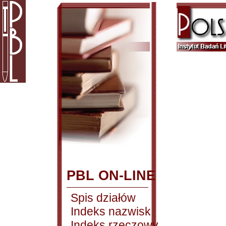
PBL ON-LINE
Spis działów
Indeks nazwisk
Indeks rzeczowy