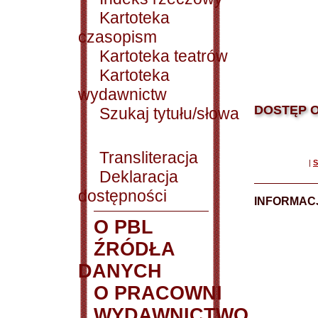
Kartoteka
czasopism
Kartoteka teatrów
Kartoteka
wydawnictw
DOSTĘP O
Szukaj tytułu/słowa
Transliteracja
|
S
Deklaracja
dostępności
INFORMACJ
O PBL
ŹRÓDŁA
DANYCH
O PRACOWNI
WYDAWNICTWO