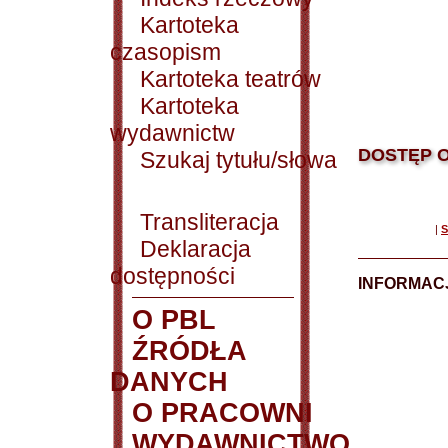
Kartoteka
czasopism
Kartoteka teatrów
Kartoteka
wydawnictw
DOSTĘP O
Szukaj tytułu/słowa
Transliteracja
|
S
Deklaracja
dostępności
INFORMACJ
O PBL
ŹRÓDŁA
DANYCH
O PRACOWNI
WYDAWNICTWO