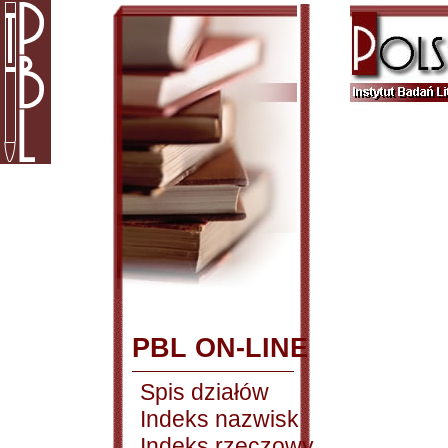
PBL ON-LINE
Spis działów
Indeks nazwisk
Indeks rzeczowy