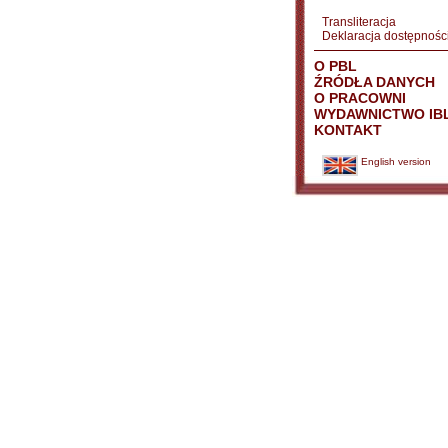
Transliteracja
Deklaracja dostępnośc
O PBL
ŹRÓDŁA DANYCH
O PRACOWNI
WYDAWNICTWO IB
KONTAKT
English version