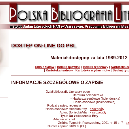
DOSTĘP ON-LINE DO PBL
Materiał dostępny za lata 1989-2012
|
Spis działów
|
Indeks nazwisk
|
Indeks rzeczowy
|
Kartoteka 
|
Kartoteka teatrów
|
Kartoteka wydawnictw
|
Szukaj tyt
INFORMACJE SZCZEGÓŁOWE O ZAPISIE
Dział bibliografii:
Literatury obce
- Literatura holenderska
- Hasła szczegółowe (holenderska)
- Hasła osobowe (holenderska)
Rodzaj zapisu:
recenzja
Hasło osobowe:
Hillesum Etty -
szczegóły
Autor:
Boniecki Adam -
szczegóły
Tytuł:
Do zobaczenia Etty
Adnotacje:
z fot.
Źródło:
Tygodnik Powszechny, 2001 nr 15 s. 7 -
s
Numer zapisu:
818939 (BL)