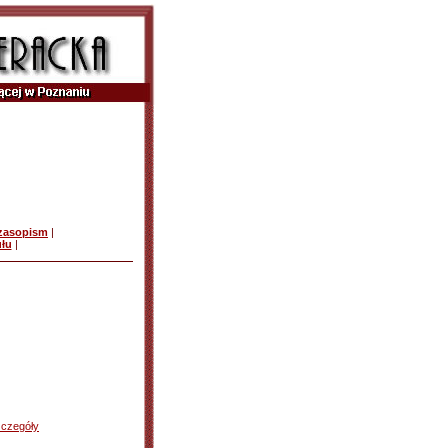
czasopism
|
ułu
|
zczegóły