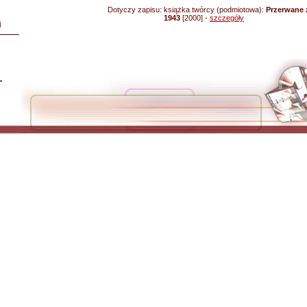
Dotyczy zapisu:
książka twórcy (podmiotowa):
Przerwane ż
1943
[2000] -
szczegóły
i
L