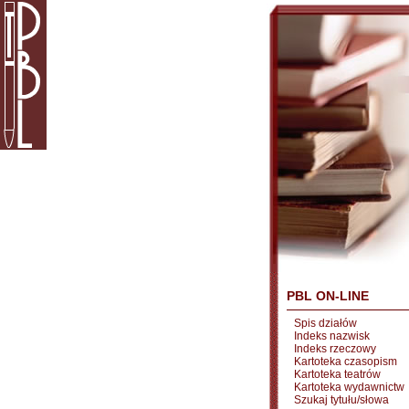
PBL ON-LINE
Spis działów
Indeks nazwisk
Indeks rzeczowy
Kartoteka czasopism
Kartoteka teatrów
Kartoteka wydawnictw
Szukaj tytułu/słowa