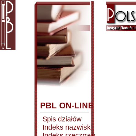
PBL ON-LINE
Spis działów
Indeks nazwisk
Indeks rzeczowy