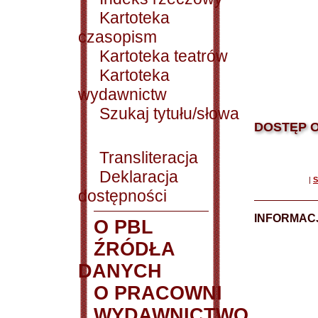
Kartoteka
czasopism
Kartoteka teatrów
Kartoteka
wydawnictw
Szukaj tytułu/słowa
DOSTĘP O
Transliteracja
Deklaracja
|
S
dostępności
INFORMACJ
O PBL
ŹRÓDŁA
DANYCH
O PRACOWNI
WYDAWNICTWO