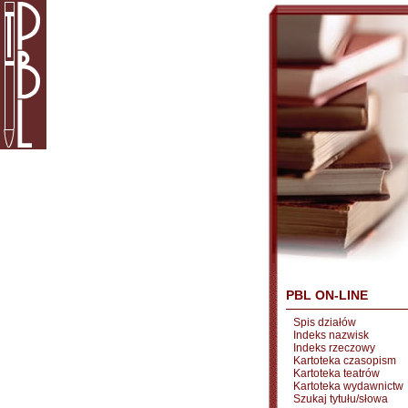
PBL ON-LINE
Spis działów
Indeks nazwisk
Indeks rzeczowy
Kartoteka czasopism
Kartoteka teatrów
Kartoteka wydawnictw
Szukaj tytułu/słowa