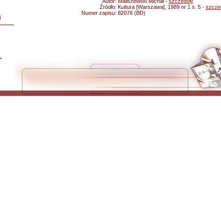
Autor:
Maliszewski Michał -
szczegóły
Źródło:
Kultura [Warszawa], 1989 nr 1 s. 5 -
szcze
Numer zapisu:
82076 (BD)
i
L