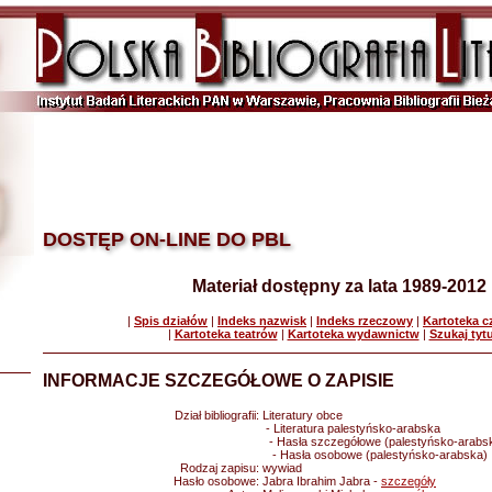
DOSTĘP ON-LINE DO PBL
Materiał dostępny za lata 1989-2012
|
Spis działów
|
Indeks nazwisk
|
Indeks rzeczowy
|
Kartoteka 
|
Kartoteka teatrów
|
Kartoteka wydawnictw
|
Szukaj tyt
INFORMACJE SZCZEGÓŁOWE O ZAPISIE
Dział bibliografii:
Literatury obce
- Literatura palestyńsko-arabska
- Hasła szczegółowe (palestyńsko-arabs
- Hasła osobowe (palestyńsko-arabska)
Rodzaj zapisu:
wywiad
Hasło osobowe:
Jabra Ibrahim Jabra -
szczegóły