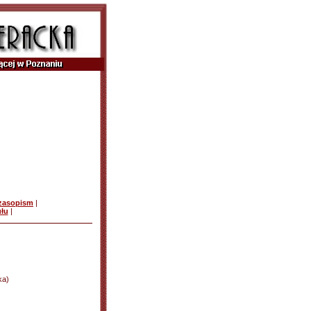
czasopism
|
ułu
|
ka)