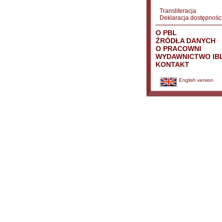
Transliteracja
Deklaracja dostępnośc
O PBL
ŹRÓDŁA DANYCH
O PRACOWNI
WYDAWNICTWO IB
KONTAKT
English version