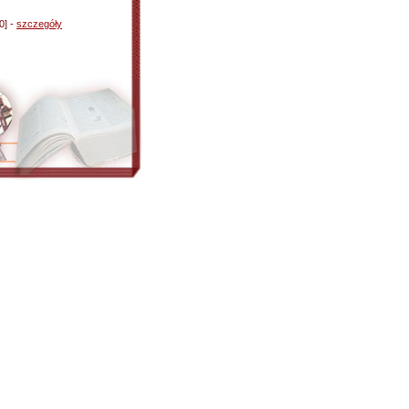
0] -
szczegóły