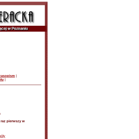
czasopism
|
ułu
|
)
 raz pierwszy w
góły