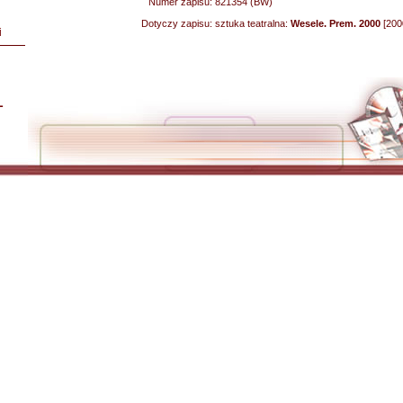
Numer zapisu:
821354 (BW)
Dotyczy zapisu:
sztuka teatralna:
Wesele. Prem. 2000
[200
i
L