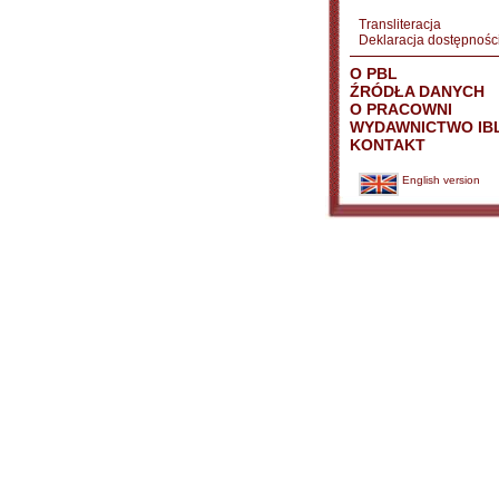
Transliteracja
Deklaracja dostępnośc
O PBL
ŹRÓDŁA DANYCH
O PRACOWNI
WYDAWNICTWO IB
KONTAKT
English version