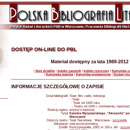
DOSTĘP ON-LINE DO PBL
Materiał dostępny za lata 1989-2012
|
Spis działów
|
Indeks nazwisk
|
Indeks rzeczowy
|
Kartoteka 
|
Kartoteka teatrów
|
Kartoteka wydawnictw
|
Szukaj tyt
INFORMACJE SZCZEGÓŁOWE O ZAPISIE
Dział bibliografii:
Teatr, film, radio, telewizja
- Teatr
- Teatr od 1945 roku
- Teatry od 1945 r. (omówienia, repertuar
Rodzaj zapisu:
artykuł o imprezie
Tytuł:
Katedra Wyspiańskiego. "Akropolis" po
Warszawie
Dotyczy teatru:
Teatr Narodowy : Warszawa -
szczegóły
Adnotacje:
nota przed premierą
Źródło:
Rzeczpospolita, 2001 nr 100 s. A8 -
szcze