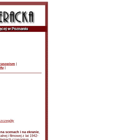
czasopism
|
ułu
|
szczegóły
na scenach i na ekranie
,
lnej i filmowej z lat 1942-
 łamach czasopism, a