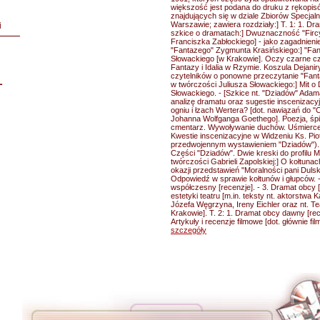
większość jest podana do druku z rękopi
znajdujących się w dziale Zbiorów Specjaln
Warszawie; zawiera rozdziały:] T. 1: 1. Dra
i
szkice o dramatach:] Dwuznaczność "Firc
Franciszka Zabłockiego] - jako zagadnienie 
"Fantazego" Zygmunta Krasińskiego:] "Fan
Słowackiego [w Krakowie]. Oczy czarne cz
Fantazy i Idalia w Rzymie. Koszula Dejanir
czytelników o ponowne przeczytanie "Fanta
L
w twórczości Juliusza Słowackiego:] Mit o 
Słowackiego. - [Szkice nt. "Dziadów" Ada
analizę dramatu oraz sugestie inscenizacy
ogniu i łzach Wertera? [dot. nawiązań do "
Johanna Wolfganga Goethego]. Poezja, śpie
cmentarz. Wywoływanie duchów. Uśmierceni
Kwestie inscenizacyjne w Widzeniu Ks. Pio
przedwojennym wystawieniem "Dziadów"). Pr
Części "Dziadów". Dwie kreski do profilu M
twórczości Gabrieli Zapolskiej:] O kołtunac
okazji przedstawień "Moralności pani Dulski
Odpowiedź w sprawie kołtunów i głupców. -
współczesny [recenzje]. - 3. Dramat obcy [r
estetyki teatru [m.in. teksty nt. aktorstwa
Józefa Węgrzyna, Ireny Eichler oraz nt. 
Krakowie]. T. 2: 1. Dramat obcy dawny [rece
Artykuły i recenzje filmowe [dot. głównie fi
szczegóły