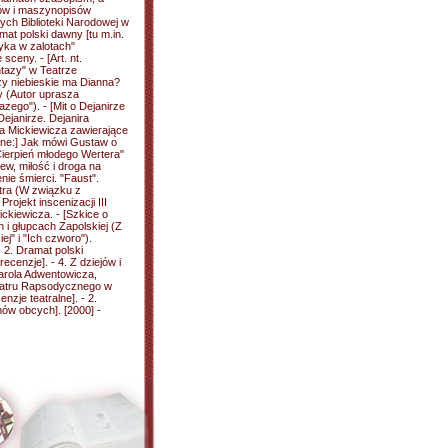
sów i maszynopisów
ych Biblioteki Narodowej w
mat polski dawny [tu m.in.
yka w zalotach"
sceny. - [Art. nt.
tazy" w Teatrze
y niebieskie ma Dianna?
y (Autor uprasza
zego"). - [Mit o Dejanirze
Dejanirze. Dejanira
ma Mickiewicza zawierające
jne:] Jak mówi Gustaw o
Cierpień młodego Wertera"
w, miłość i droga na
e śmierci. "Faust".
tra (W związku z
ojekt inscenizacji III
ickiewicza. - [Szkice o
h i głupcach Zapolskiej (Z
ej" i "Ich czworo").
 2. Dramat polski
ecenzje]. - 4. Z dziejów i
 Karola Adwentowicza,
Teatru Rapsodycznego w
nzje teatralne]. - 2.
lmów obcych]. [2000] -