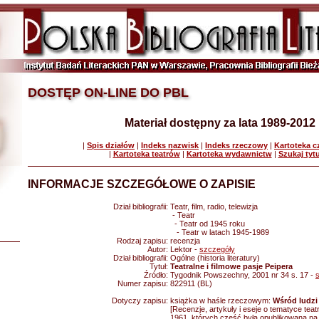
DOSTĘP ON-LINE DO PBL
Materiał dostępny za lata 1989-2012
|
Spis działów
|
Indeks nazwisk
|
Indeks rzeczowy
|
Kartoteka 
|
Kartoteka teatrów
|
Kartoteka wydawnictw
|
Szukaj tyt
INFORMACJE SZCZEGÓŁOWE O ZAPISIE
Dział bibliografii:
Teatr, film, radio, telewizja
- Teatr
- Teatr od 1945 roku
- Teatr w latach 1945-1989
Rodzaj zapisu:
recenzja
Autor:
Lektor -
szczegóły
Dział bibliografii:
Ogólne (historia literatury)
Tytuł:
Teatralne i filmowe pasje Peipera
Źródło:
Tygodnik Powszechny, 2001 nr 34 s. 17 -
Numer zapisu:
822911 (BL)
Dotyczy zapisu:
książka w haśle rzeczowym:
Wśród ludzi 
[Recenzje, artykuły i eseje o tematyce teatra
1961, których część była opublikowana na