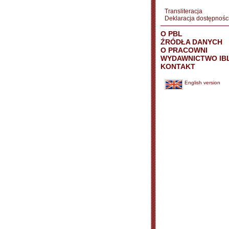
Transliteracja
Deklaracja dostępnośc
O PBL
ŹRÓDŁA DANYCH
O PRACOWNI
WYDAWNICTWO IB
KONTAKT
English version