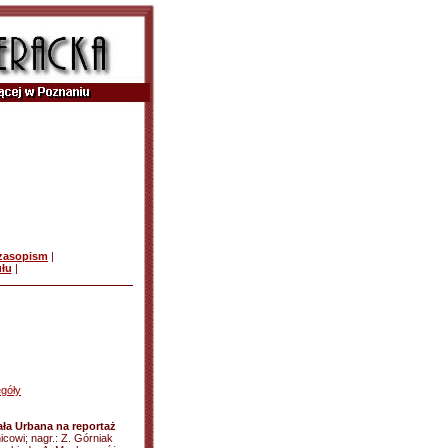
czasopism
|
ułu
|
góły
ła Urbana na reportaż
icowi; nagr.: Z. Górniak