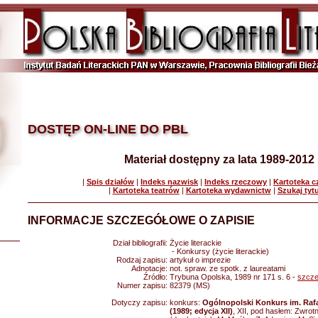
DOSTĘP ON-LINE DO PBL
Materiał dostępny za lata 1989-2012
|
Spis działów
|
Indeks nazwisk
|
Indeks rzeczowy
|
Kartoteka 
|
Kartoteka teatrów
|
Kartoteka wydawnictw
|
Szukaj tyt
INFORMACJE SZCZEGÓŁOWE O ZAPISIE
Dział bibliografii:
Życie literackie
- Konkursy (życie literackie)
Rodzaj zapisu:
artykuł o imprezie
Adnotacje:
not. spraw. ze spotk. z laureatami
Źródło:
Trybuna Opolska, 1989 nr 171 s. 6 -
szcze
Numer zapisu:
82379 (MS)
Dotyczy zapisu:
konkurs:
Ogólnopolski Konkurs im. Rafa
(1989; edycja XII)
, XII, pod hasłem: Zwrotn