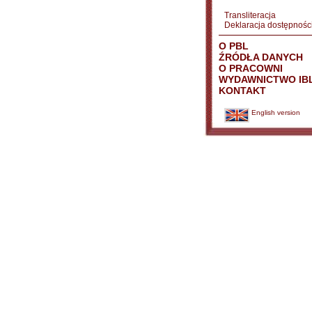
Transliteracja
Deklaracja dostępnośc
O PBL
ŹRÓDŁA DANYCH
O PRACOWNI
WYDAWNICTWO IB
KONTAKT
English version