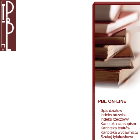
PBL ON-LINE
Spis działów
Indeks nazwisk
Indeks rzeczowy
Kartoteka czasopism
Kartoteka teatrów
Kartoteka wydawnictw
Szukaj tytułu/słowa