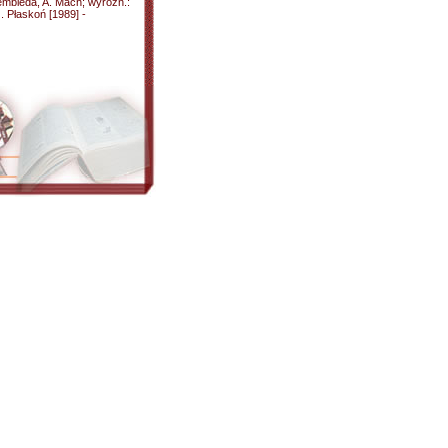
embieda, A. Mach; wyróżn.:
. Płaskoń [1989] -