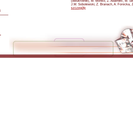
(dwukrotnie), M. Mońko, Z. Adamiec, M. Si
J.M. Sobolewski, Z. Branach, A. Forecka, J
szczegóły
i
L